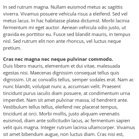
In sed rutrum magna. Nullam euismod metus ac sagittis
viverra. Vivamus posuere vehicula risus a eleifend. Sed vel
metus lacus. In hac habitasse platea dictumst. Morbi lacinia
fermentum mi eget auctor. Aenean vehicula odio justo, ut
gravida ex porttitor eu. Fusce sed blandit mauris, in tempus
nisl. Sed rutrum elit non ante rhoncus, vel luctus neque
pretium.
Cras nec magna nec neque pulvinar commodo.
Duis libero mauris, elementum et dui vitae, malesuada
egestas nisi. Maecenas dignissim consequat tellus quis
dignissim. Ut ac convallis tellus, semper sodales erat. Nam ac
nunc blandit, volutpat nunc a, accumsan velit. Praesent
tincidunt purus iaculis diam posuere, at condimentum urna
imperdiet. Nam sit amet pulvinar massa, id hendrerit ante.
Vestibulum tellus tellus, eleifend nec placerat tempus,
tincidunt at orci. Morbi mollis, justo aliquam venenatis
euismod, diam ante sollicitudin lacus, ac fermentum sapien
velit quis magna. Integer rutrum lacinia ullamcorper. Vivamus
sit amet bibendum augue, non luctus diam. Cras nisi est,